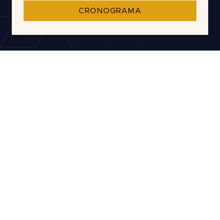
$5,200,000
ACCIDENTE AUTOMOVILÍSTICO
$3,500,000
RESBALONES Y CAÍDAS