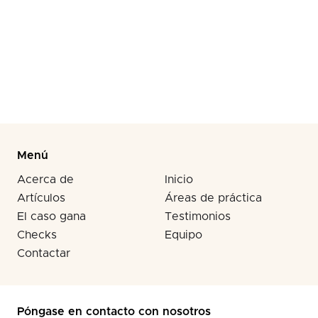
Llama al (310) 278-6666 antes de que se te acabe
el tiempo biológico para recibir una compensación.
Menú
Acerca de
Inicio
Artículos
Áreas de práctica
El caso gana
Testimonios
Checks
Equipo
Contactar
Póngase en contacto con nosotros