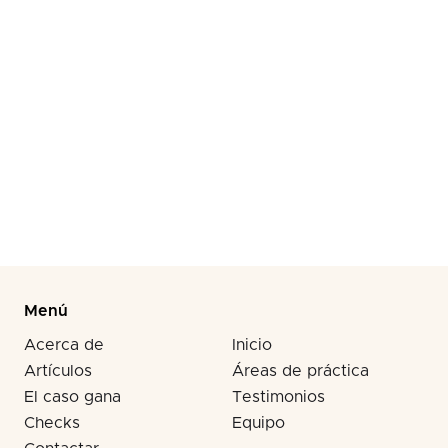
que enmascara las lesiones por accidentes se
desvanece rápidamente, pero las compañías de
seguros recuerdan para siempre cuando te saltaste
la documentación médica posterior al accidente.
Llama al (310) 278-6666 antes de que se te acabe
el tiempo biológico para recibir una compensación.
Menú
Acerca de
Inicio
Artículos
Áreas de práctica
El caso gana
Testimonios
Checks
Equipo